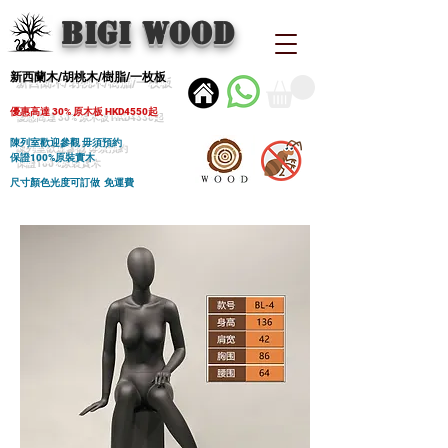
BIGI wood
新西蘭木/胡桃木/樹脂/一枚板
優惠高達 30% 原木板 HKD4550起
陳列室歡迎參觀 毋須預約
保證100%原裝實木
尺寸顏色光度可訂做 免運費