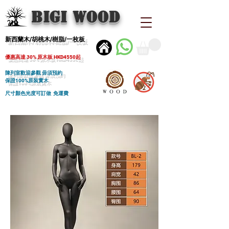
BIGI wood
新西蘭木/胡桃木/樹脂/一枚板
優惠高達 30% 原木板 HKD4550起
陳列室歡迎參觀 毋須預約
保證100%原裝實木
尺寸顏色光度可訂做 免運費