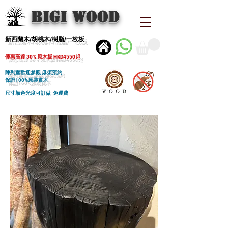
BIGI wood
新西蘭木/胡桃木/樹脂/一枚板
優惠高達 30% 原木板 HKD4550起
陳列室歡迎參觀 毋須預約
保證100%原裝實木
尺寸顏色光度可訂做 免運費