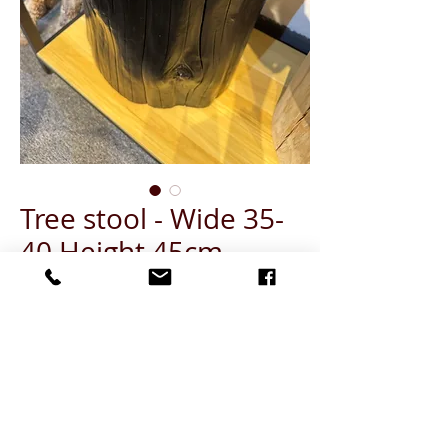
Tree stool - Wide 35-
40 Height 45cm
(Carbonized finishing)
Quantity
*
ADD TO CART