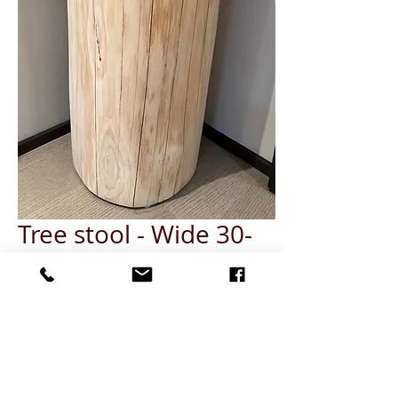
Tree stool - Wide 30-
34, Height 70cm (Raw
finishing)
Quantity
*