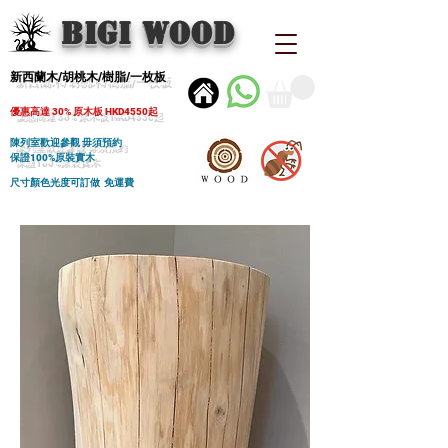
BIGI wood
新西蘭木/胡桃木/樹脂/一枚板
優惠高達 30% 原木板 HKD4550起
陳列室歡迎參觀 毋須預約
保證100%原裝實木
尺寸顏色光度可訂做 免運費