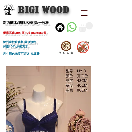
BIGI wood
新西蘭木/胡桃木/樹脂/一枚板
優惠高達 30% 原木板 HKD4550起
陳列室歡迎參觀 毋須預約
保證100%原裝實木
尺寸顏色光度可訂做 免運費