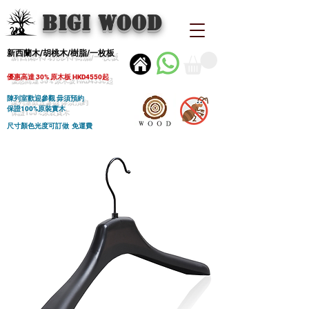
BIGI wood
新西蘭木/胡桃木/樹脂/一枚板
優惠高達 30% 原木板 HKD4550起
陳列室歡迎參觀 毋須預約
保證100%原裝實木
尺寸顏色光度可訂做 免運費