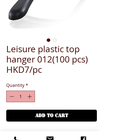
Leisure plastic top
hanger 012(100 pcs)
HKD7/pc
Quantity
*
ADD TO CART
Length is 43.5cm, shoulder 4.5cm