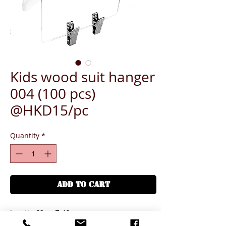
Kids wood suit hanger
004 (100 pcs)
@HKD15/pc
Quantity
*
ADD TO CART
Length - 28cm, T=12mm