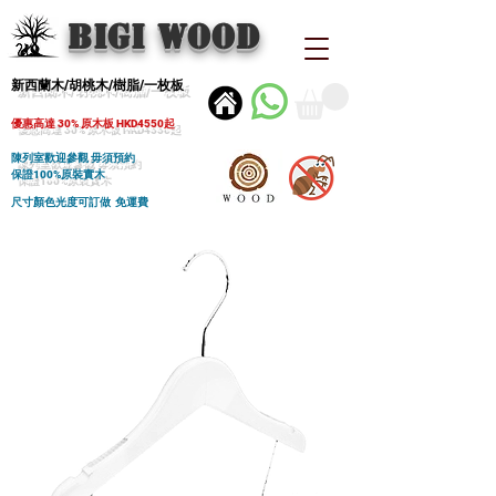
BIGI wood
新西蘭木/胡桃木/樹脂/一枚板
優惠高達 30% 原木板 HKD4550起
陳列室歡迎參觀 毋須預約
保證100%原裝實木
尺寸顏色光度可訂做 免運費