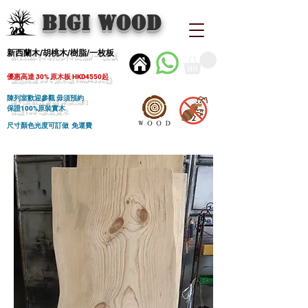
BIGI wood
新西蘭木/胡桃木/樹脂/一枚板
優惠高達 30% 原木板 HKD4550起
陳列室歡迎參觀 毋須預約
保證100%原裝實木
尺寸顏色光度可訂做 免運費