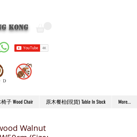
ng Kong
子 Wood Chair
原木餐枱(現貨) Table In Stock
More...
 wood Walnut