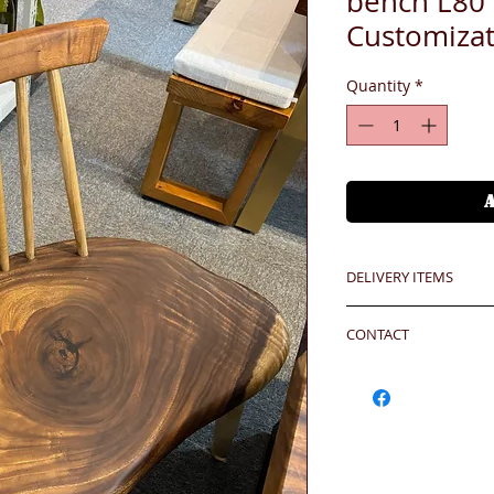
bench L80 
Customizat
Quantity
*
DELIVERY ITEMS
30 days arrival aga
CONTACT
於收到貨款後30天內
24 hrs contact (2