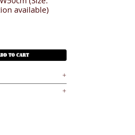
W50cm (Size:
ion available)
ADD TO CART
inst the payment received
送到
4小時熱線) WhatsApp: 852-60121877