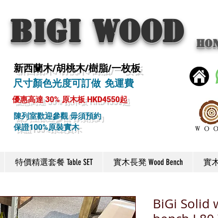
BIGI wood
Ho
新西蘭木/胡桃木/樹脂/一枚板
尺寸顏色光度可訂做 免運費
優惠高達 30% 原木板 HKD4550起
陳列室歡迎參觀 毋須預約
保證100%原裝實木
特價精選套餐 Table SET
實木長凳 Wood Bench
實木椅
BiGi Solid