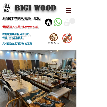
BIGI wood
新西蘭木/胡桃木/樹脂/一枚板
優惠高達 30% 原木板 HKD4550起
陳列室歡迎參觀 毋須預約
保證100%原裝實木
尺寸顏色光度可訂做 免運費