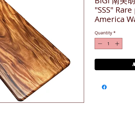
BIGI 南
"SSS" Rare
America W
Quantity
*