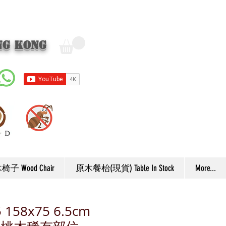
ng Kong
子 Wood Chair
原木餐枱(現貨) Table In Stock
More...
 158x75 6.5cm