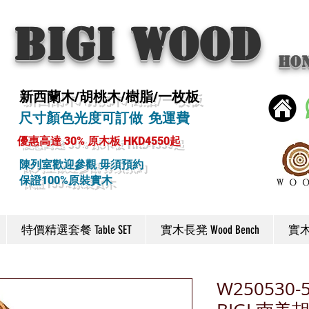
BIGI wood
Ho
新西蘭木/胡桃木/樹脂/一枚板
尺寸顏色光度可訂做 免運費
優惠高達 30% 原木板 HKD4550起
陳列室歡迎參觀 毋須預約
保證100%原裝實木
特價精選套餐 Table SET
實木長凳 Wood Bench
實木椅
W250530-5