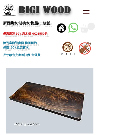
BIGI wood
新西蘭木/胡桃木/樹脂/一枚板
優惠高達 30% 原木板 HKD4550起
陳列室歡迎參觀 毋須預約
保證100%原裝實木
尺寸顏色光度可訂做 免運費