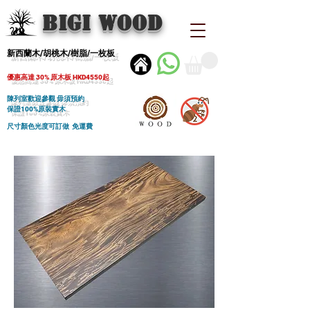
BIGI wood
新西蘭木/胡桃木/樹脂/一枚板
優惠高達 30% 原木板 HKD4550起
陳列室歡迎參觀 毋須預約
保證100%原裝實木
尺寸顏色光度可訂做 免運費