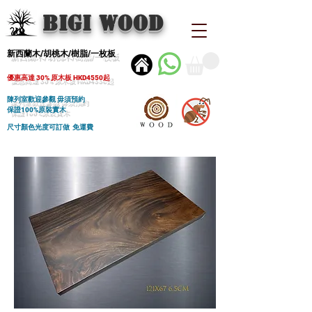
BIGI wood
新西蘭木/胡桃木/樹脂/一枚板
優惠高達 30% 原木板 HKD4550起
陳列室歡迎參觀 毋須預約
保證100%原裝實木
尺寸顏色光度可訂做 免運費