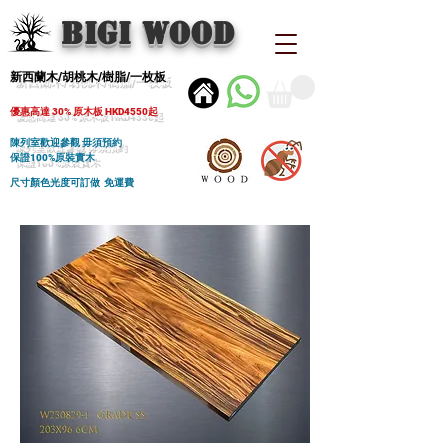
BIGI wood
新西蘭木/胡桃木/樹脂/一枚板
優惠高達 30% 原木板 HKD4550起
陳列室歡迎參觀 毋須預約
保證100%原裝實木
尺寸顏色光度可訂做 免運費