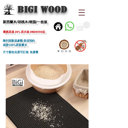
BIGI wood
新西蘭木/胡桃木/樹脂/一枚板
優惠高達 30% 原木板 HKD4550起
陳列室歡迎參觀 毋須預約
保證100%原裝實木
尺寸顏色光度可訂做 免運費