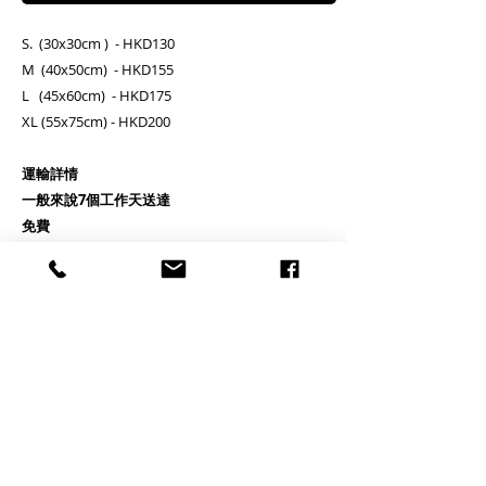
S. (30x30cm ) - HKD130
M (40x50cm) - HKD155
L (45x60cm) - HKD175
XL (55x75cm) - HKD200
運輸詳情
一般來說7個工作天送達
免費
Delivery detail
Arrival in 7 working days after the payment
done
Free delivery
PRODUCT INFO
RETURN AND REFUND POLICY