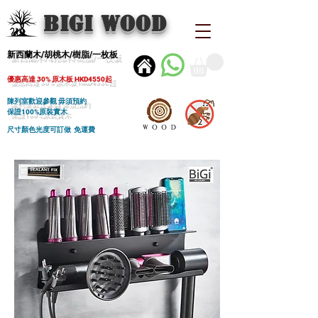
BIGI wood
新西蘭木/胡桃木/樹脂/一枚板
優惠高達 30% 原木板 HKD4550起
陳列室歡迎參觀 毋須預約
保證100%原裝實木
尺寸顏色光度可訂做 免運費