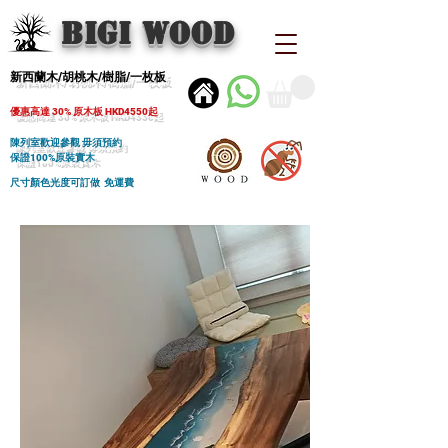
BIGI wood
新西蘭木/胡桃木/樹脂/一枚板
優惠高達 30% 原木板 HKD4550起
陳列室歡迎參觀 毋須預約
保證100%原裝實木
尺寸顏色光度可訂做 免運費