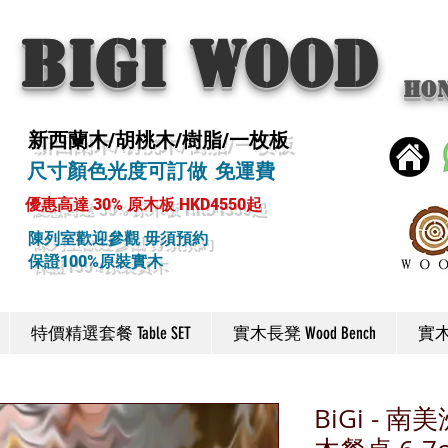
BIGI wood
Ho
新西蘭木/胡桃木/樹脂/一枚板
尺寸顏色光度可訂做 免運費
優惠高達 30% 原木板 HKD4550起
陳列室歡迎參觀 毋須預約
保證100%原裝實木
特價精選套餐 Table SET
實木長凳 Wood Bench
實木椅
BiGi -