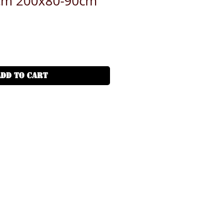
m 200x80-90cm
ADD TO CART