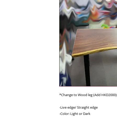
*Change to Wood leg (Add HKD2000)
-Live edge/ Straight edge
-Color: Light or Dark