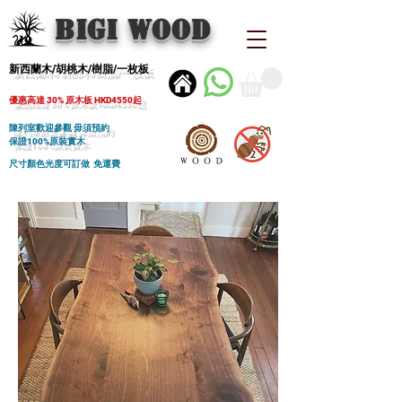
BIGI wood
新西蘭木/胡桃木/樹脂/一枚板
優惠高達 30% 原木板 HKD4550起
陳列室歡迎參觀 毋須預約
保證100%原裝實木
尺寸顏色光度可訂做 免運費