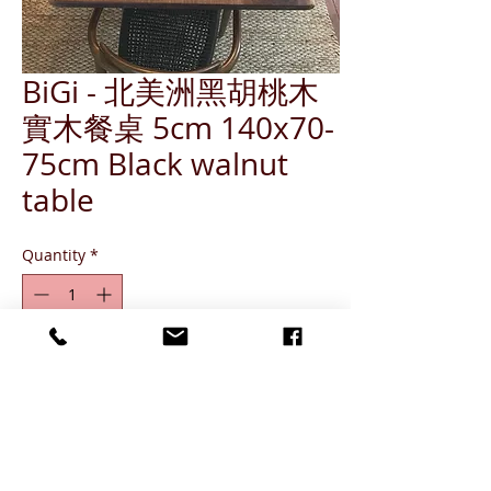
BiGi - 北美洲黑胡桃木
實木餐桌 5cm 140x70-
75cm Black walnut
table
Quantity
*
ADD TO CART
-Live edge or straight edge
-Finishing: Wax