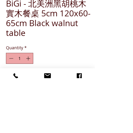
BiGi - 北美洲黑胡桃木
實木餐桌 5cm 120x60-
65cm Black walnut
table
Quantity
*
ADD TO CART
-Live edge or straight edge
-Finishing: Wax
-Metal leg Default,
other options please refer
here.