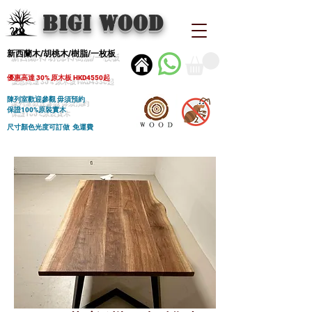
BIGI wood
新西蘭木/胡桃木/樹脂/一枚板
優惠高達 30% 原木板 HKD4550起
陳列室歡迎參觀 毋須預約
保證100%原裝實木
尺寸顏色光度可訂做 免運費