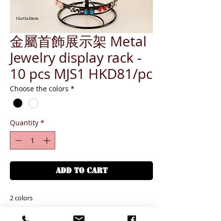
金屬首飾展示架 Metal
Jewelry display rack -
10 pcs MJS1 HKD81/pc
Choose the colors
*
Quantity
*
ADD TO CART
2 colors