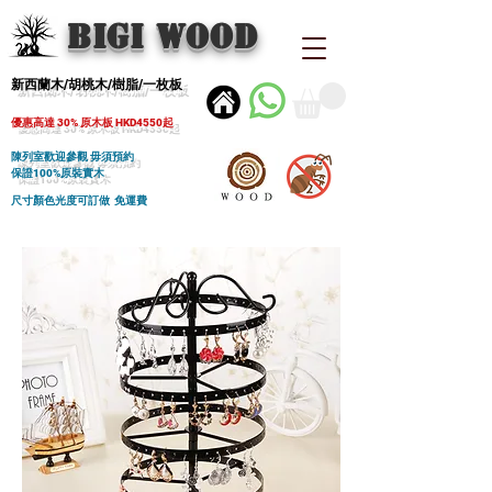
BIGI wood
新西蘭木/胡桃木/樹脂/一枚板
優惠高達 30% 原木板 HKD4550起
陳列室歡迎參觀 毋須預約
保證100%原裝實木
尺寸顏色光度可訂做 免運費