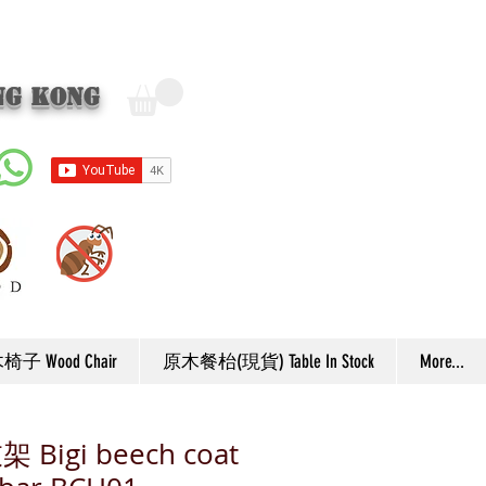
ng Kong
子 Wood Chair
原木餐枱(現貨) Table In Stock
More...
Bigi beech coat