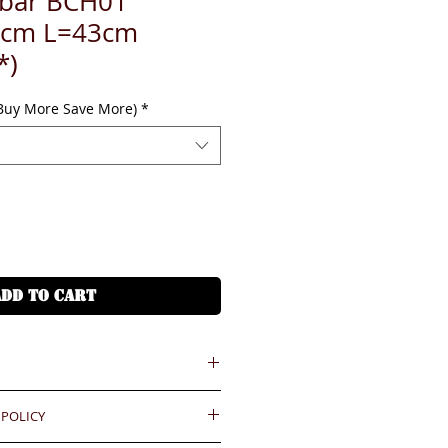
 bar BCH01
3cm L=43cm
*)
(Buy More Save More)
*
ADD TO CART
 = HKD (x7.8)
 POLICY
港幣就 (x7.8)