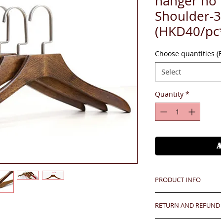
hanger no
Shoulder-
(HKD40/pc
Choose quantities 
Select
Quantity
*
PRODUCT INFO
Unit price is in USD
RETURN AND REFUND
價格以美金計算,若換算成