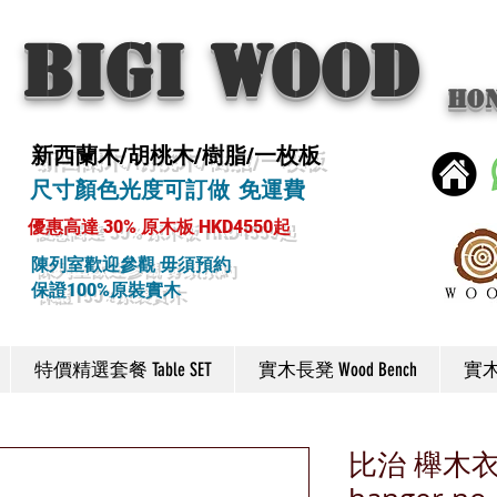
BIGI wood
Ho
新西蘭木/胡桃木/樹脂/一枚板
尺寸顏色光度可訂做 免運費
優惠高達 30% 原木板 HKD4550起
陳列室歡迎參觀 毋須預約
保證100%原裝實木
特價精選套餐 Table SET
實木長凳 Wood Bench
實木椅
比治 櫸木衣架 